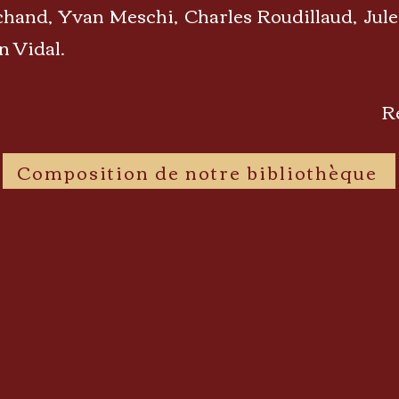
and, Yvan Meschi, Charles Roudillaud, Jules
n Vidal.
R
Composition de notre bibliothèque