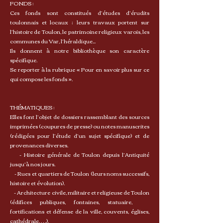
FONDS :
Ces fonds sont constitués d’études d’érudits
toulonnais et locaux ; leurs travaux portent sur
l’histoire de Toulon, le patrimoine religieux varois, les
communes du Var, l’héraldique...
Ils donnent à notre bibliothèque son caractère
spécifique.
Se reporter à la rubrique « Pour en savoir plus sur ce
qui compose les fonds ».
THÉMATIQUES :
Elles font l’objet de dossiers rassemblant des sources
imprimées (coupures de presse) ou notes manuscrites
(rédigées pour l’étude d’un sujet spécifique) et de
provenances diverses.
- Histoire générale de Toulon depuis l’Antiquité
jusqu’à nos jours.
- Rues et quartiers de Toulon (leurs noms successifs,
histoire et évolution).
- Architecture civile, militaire et religieuse de Toulon
(édifices publiques, fontaines, statuaire,
fortifications et défense de la ville, couvents, églises,
cathédrale, …).