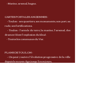
- Marine, arsenal, bagne.
CARTES POSTALES ANCIENNES :
- Toulon : ses quartiers, ses monuments, son port, sa
rade, ses fortifications.
- Toulon : l’armée de terre, la marine, l’arsenal, des
drames (dont l’explosion du Iéna).
- Toutes les communes du Var.
PLANS DE TOULON :
- On peut y suivre l’évolution progressive de la ville
depuis le moyen-âge jusqu’à nos jours.
- On y trouve l’indication précise de l’emplacement
des remparts de Vauban et des portes de la ville avec
l’abandon progressif de ce système de défense et la
nécessité pour la ville de s’étendre hors les murs pour
répondre aux besoins d’une population toujours
croissante.
* Pour ce qui concerne les archives et autres
documents exceptionnels, ils sont consultables