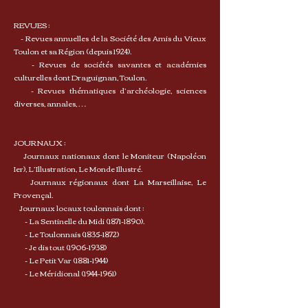
REVUES :
- Revues annuelles de la Société des Amis du Vieux
Toulon et sa Région (depuis 1924).
- Revues de sociétés savantes et académies
culturelles dont Draguignan, Toulon.
- Revues thématiques d’archéologie, sciences
diverses, annales, …
JOURNAUX :
Journaux nationaux dont le Moniteur (Napoléon
Ier), L’Illustration, Le Monde Illustré.
Journaux régionaux dont La Marseillaise, Le
Provençal.
Journaux locaux toulonnais dont :
- La Sentinelle du Midi (1871-1890).
- Le Toulonnais (1835-1872)
- Je dis tout (1906-1938)
- Le Petit Var (1881-1944)
- Le Méridional (1944-1961)