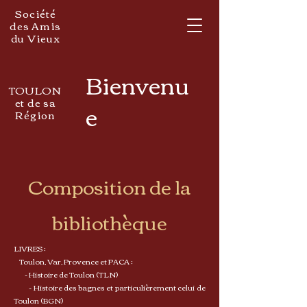
Société
des Amis
du Vieux
Bienvenu
TOULON
et de sa
e
Région
Composition de la
bibliothèque
LIVRES :
Toulon, Var, Provence et PACA :
- Histoire de Toulon (TLN)
- Histoire des bagnes et particulièrement celui de
Toulon (BGN)