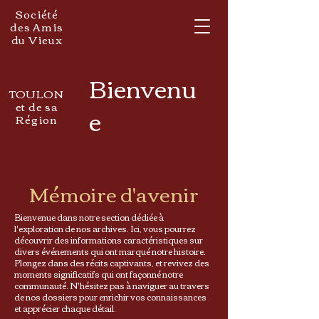
Société
des Amis
du Vieux
Bienvenu
TOULON
et de sa
e
Région
Mémoire d'avenir
Bienvenue dans notre section dédiée à
l'exploration de nos archives. Ici, vous pourrez
découvrir des informations caractéristiques sur
divers événements qui ont marqué notre histoire.
Plongez dans des récits captivants, et revivez des
moments significatifs qui ont façonné notre
communauté. N'hésitez pas à naviguer au travers
de nos dossiers pour enrichir vos connaissances
et apprécier chaque détail.