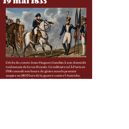
19 mai 1835
Décès du comte Jean-Hugues Gambin à son domicile
toulonnais de la rue Royale. Ce militaire né à Paris en
1764 connaît son heure de gloire sous le premier
empire en 1809 lors de la guerre contre l’Autriche.
Colonel du 80e régiment d’infanterie, il résiste, près
de la ville de Gratz, avec un millier d’hommes à
l’assaut de dix-milles soldats ennemis. Il reçoit de
l’empereur Napoléon une citation élogieuse et
l’inscription sur l’aigle du drapeau du régiment de «
Gambin Un contre dix ! ». Ce surnom lui vaut une
grande faveur dans notre ville où il sera nommé
commandant de la place pendant les Cent jours. Sa
tombe se trouve au cimetière central de la ville où la
visite du cimetière, organisée par notre association,
fait une halte lors de celle consacrée aux militaires.