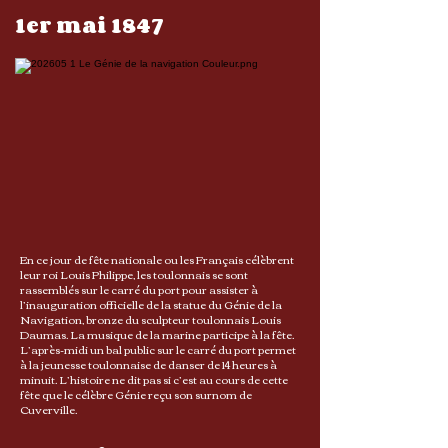
1er mai 1847
En ce jour de fête nationale ou les Français célèbrent
leur roi Louis Philippe, les toulonnais se sont
rassemblés sur le carré du port pour assister à
l’inauguration officielle de la statue du Génie de la
Navigation, bronze du sculpteur toulonnais Louis
Daumas. La musique de la marine participe à la fête.
L’après-midi un bal public sur le carré du port permet
à la jeunesse toulonnaise de danser de 14 heures à
minuit. L’histoire ne dit pas si c’est au cours de cette
fête que le célèbre Génie reçu son surnom de
Cuverville.