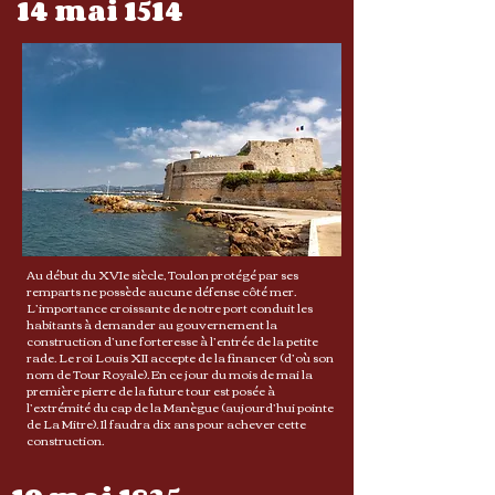
14 mai 1514
Au début du XVIe siècle, Toulon protégé par ses
remparts ne possède aucune défense côté mer.
L’importance croissante de notre port conduit les
habitants à demander au gouvernement la
construction d’une forteresse à l’entrée de la petite
rade. Le roi Louis XII accepte de la financer (d’où son
nom de Tour Royale). En ce jour du mois de mai la
première pierre de la future tour est posée à
l’extrémité du cap de la Manègue (aujourd’hui pointe
de La Mitre). Il faudra dix ans pour achever cette
construction.