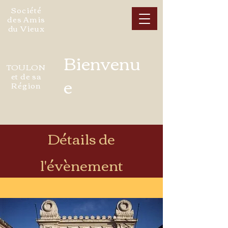
Société
des Amis
du Vieux
Bienvenu
TOULON
et de sa
e
Région
Détails de
l'évènement