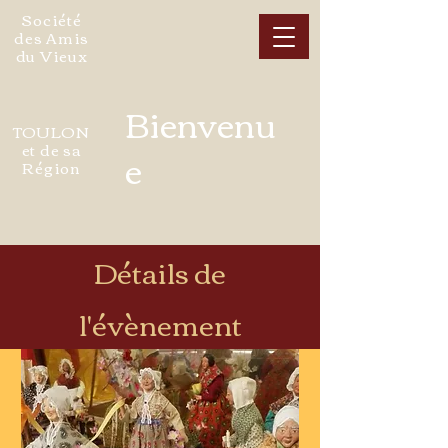
Société
des Amis
du Vieux
Bienvenu
TOULON
et de sa
e
Région
Détails de
l'évènement