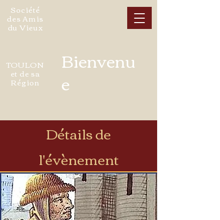
Société
des Amis
du Vieux
Bienvenu
TOULON
et de sa
e
Région
Détails de
l'évènement