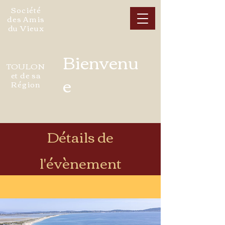
Société
des Amis
du Vieux
Bienvenu
TOULON
et de sa
e
Région
Détails de
l'évènement