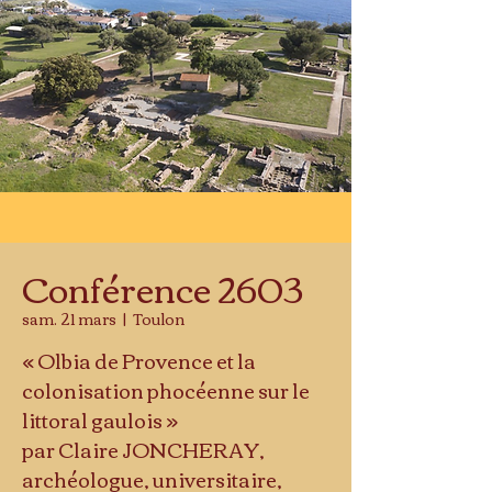
Conférence 2603
sam. 21 mars
  |  
Toulon
« Olbia de Provence et la
colonisation phocéenne sur le
littoral gaulois »
par Claire JONCHERAY,
archéologue, universitaire,