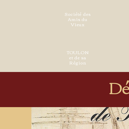
Société des
Amis du
Vieux
TOULON
et de sa
Région
Dé