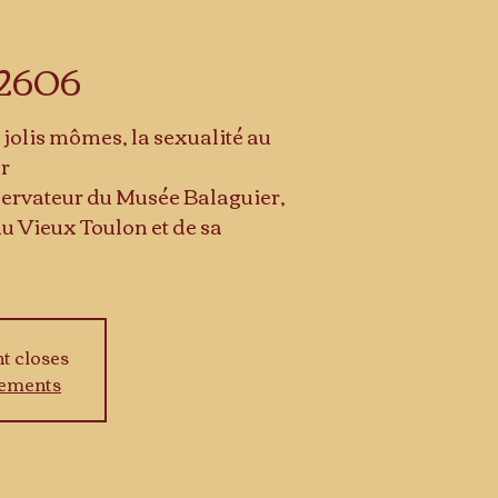
 2606
jolis mômes, la sexualité au
ar
rvateur du Musée Balaguier,
u Vieux Toulon et de sa
nt closes
nements