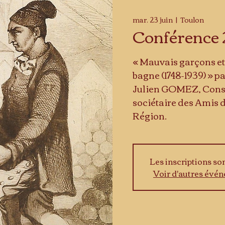
mar. 23 juin
  |  
Toulon
Conférence
« Mauvais garçons et 
bagne (1748-1939) » p
Julien GOMEZ, Conse
sociétaire des Amis d
Région.
Les inscriptions so
Voir d'autres évé