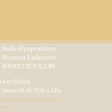
Salle d'exposition
91 cours Lafayette
83000 TOULON
s et fériés
 samedi de 10h à 12h.
mis du Vieux Toulon et de sa
gion