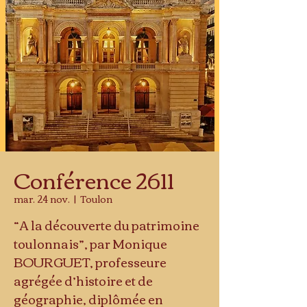
Conférence 2611
mar. 24 nov.
  |  
Toulon
“A la découverte du patrimoine
toulonnais”, par Monique
BOURGUET, professeure
agrégée d’histoire et de
géographie, diplômée en