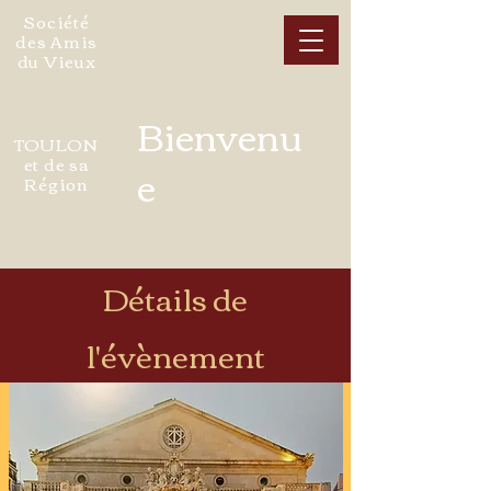
Société
des Amis
du Vieux
Bienvenu
TOULON
et de sa
e
Région
Détails de
l'évènement