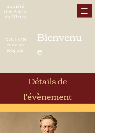
Société
des Amis
du Vieux
Bienvenu
TOULON
et de sa
e
Région
Détails de
l'évènement