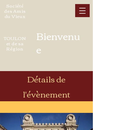
Société
des Amis
du Vieux
Bienvenu
TOULON
et de sa
e
Région
Détails de
l'évènement