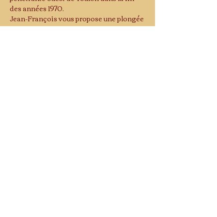
des années 1970.
Jean-François vous propose une plongée 
historique en 1805 autour de cette place, 
afin de vous faire revivre la vie de ce 
quartier, à l'aide de gravures, cartes 
postales anciennes ou photos, et surtout, 
de ses commentaires.
Porte Royale, place Saint Roch, Corderie 
Royale, Champ de Bataille et ses allées 
ombragées aux noms…
Lire plus >
Musée d'histoire
10 rue Saint-Andrieu
83000 TOULON
NOUS REJOINDRE