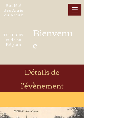
Société
des Amis
du Vieux
Bienvenu
TOULON
et de sa
e
Région
Détails de
l'évènement