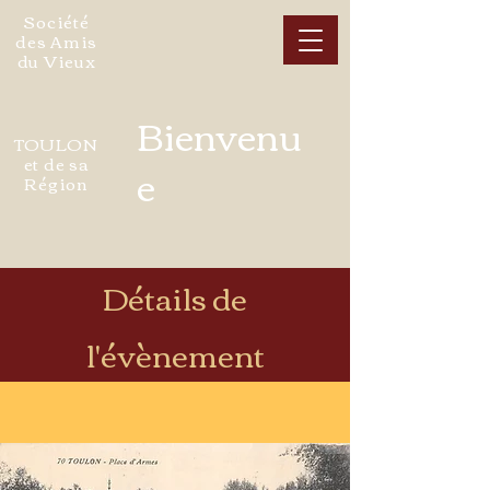
Société
des Amis
du Vieux
Bienvenu
TOULON
et de sa
e
Région
Détails de
l'évènement