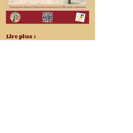
Lire plus >
Billets
Type de billet
Billet standard
Prix
0,00 €
Quantité