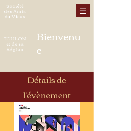
Société
des Amis
du Vieux
Bienvenu
TOULON
et de sa
e
Région
Détails de
l'évènement