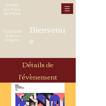
Société
des Amis
du Vieux
Bienvenu
TOULON
et de sa
e
Région
Détails de
l'évènement