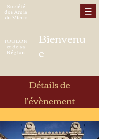
Société
des Amis
du Vieux
Bienvenu
TOULON
et de sa
e
Région
Détails de
l'évènement