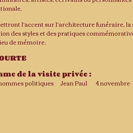
ationale.
ttront l’accent sur l’architecture funéraire, l
on des styles et des pratiques commémoratives
lieu de mémoire.
OURTE
e de la visite privée :
4-Maires & hommes politiques 	Jean Paul 	4 novembre