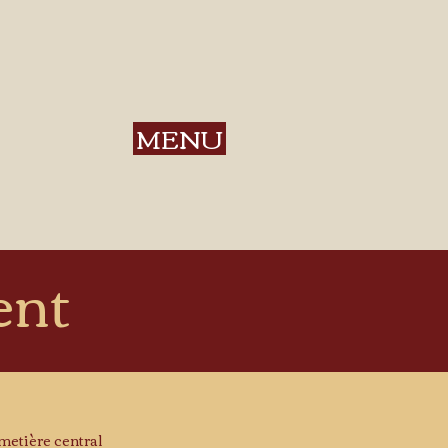
MENU
ent
metière central