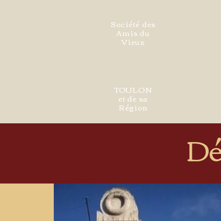
Société des
Amis du
Vieux
TOULON
et de sa
Région
Dé