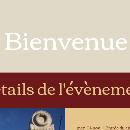
Bienvenue
tails de l'évènem
mer. 04 nov.
  |  
Entrée du ci