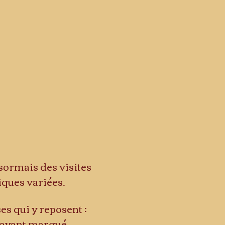
sormais des visites 
iques variées.
s qui y reposent : 
s ayant marqué 