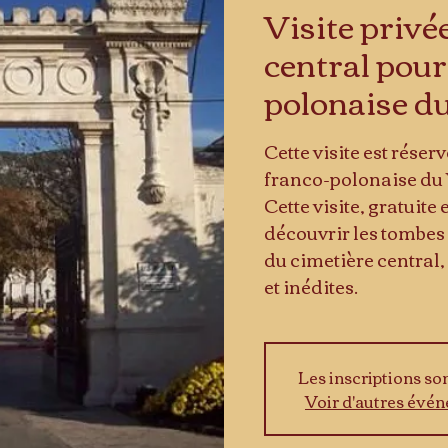
Visite privé
central pour
polonaise d
Cette visite est rése
franco-polonaise du 
Cette visite, gratuite
découvrir les tombes
du cimetière central,
et inédites.
Les inscriptions so
Voir d'autres évé