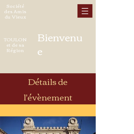
Société
des Amis
du Vieux
Bienvenu
TOULON
et de sa
e
Région
Détails de
l'évènement