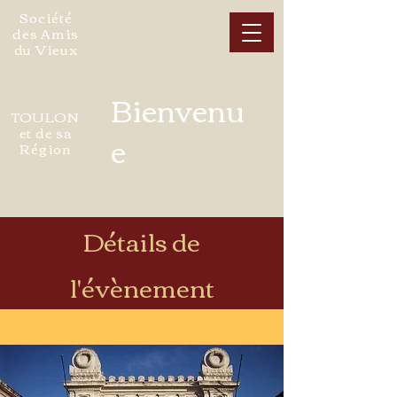
Société
des Amis
du Vieux
Bienvenu
TOULON
et de sa
e
Région
Détails de
l'évènement