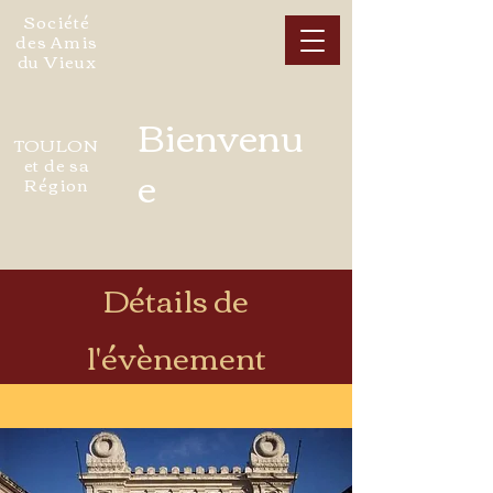
Société
des Amis
du Vieux
Bienvenu
TOULON
et de sa
e
Région
Détails de
l'évènement