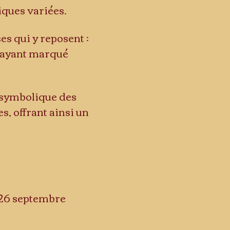
iques variées.
s qui y reposent : 
s ayant marqué 
a symbolique des 
, offrant ainsi un 
Peintres & sculpteurs 			Bernard 	28 février 	26 septembre