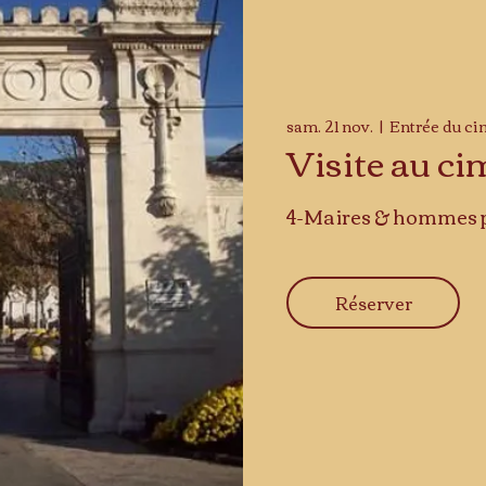
sam. 21 nov.
  |  
Entrée du ci
Visite au ci
4-Maires & hommes p
Réserver