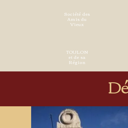
Société des
Amis du
Vieux
TOULON
et de sa
Région
Dé