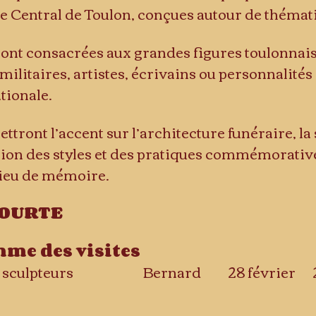
e Central de Toulon, conçues autour de thémat
ront consacrées aux grandes figures toulonnaise
ilitaires, artistes, écrivains ou personnalité
ationale.
ttront l’accent sur l’architecture funéraire, l
on des styles et des pratiques commémoratives
lieu de mémoire.
OURTE
e des visites 
1-