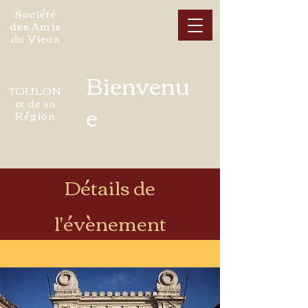
Société
des Amis
du Vieux
Bienvenu
TOULON
et de sa
e
Région
Détails de
l'évènement