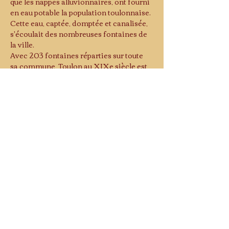
que les nappes alluvionnaires, ont fourni 
en eau potable la population toulonnaise.
Cette eau, captée, domptée et canalisée, 
s'écoulait des nombreuses fontaines de 
la ville. 
Avec 203 fontaines réparties sur toute 
sa commune, Toulon au XIXe siècle est 
appelée "ville des fontaines".
Fontaine-buffet, fontaine-abreuvoir, 
fontaine monumentale, fontaine-
chandelier ou encore fontaine-lavoir, 
elles témoignent de l'évolution de la ville 
au fil du temps et de la créativité des 
différents architectes et artistes.
La visite, à pied autour du centre ville, 
nous permettra d'en voir 28.
Lire plus >
Musée d'histoire