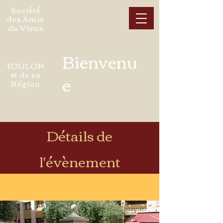
Société
des Amis
du Vieux
Bienvenu
TOULON
et de sa
e
Région
Détails de
l'évènement