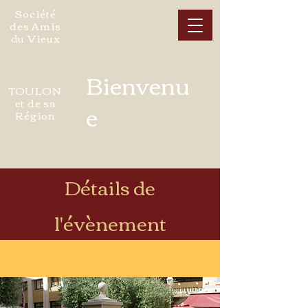
Société
des Amis
du Vieux
Bienvenu
TOULON
et de sa
e
Région
Détails de
l'évènement