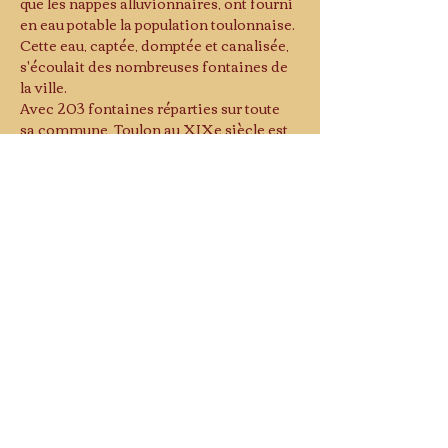
que les nappes alluvionnaires, ont fourni 
en eau potable la population toulonnaise.
Cette eau, captée, domptée et canalisée, 
s'écoulait des nombreuses fontaines de 
la ville. 
Avec 203 fontaines réparties sur toute 
sa commune, Toulon au XIXe siècle est 
appelée "ville des fontaines".
Fontaine-buffet, fontaine-abreuvoir, 
fontaine monumentale, fontaine-
chandelier ou encore fontaine-lavoir, 
elles témoignent de l'évolution de la ville 
au fil du temps et de la créativité des 
différents architectes et artistes.
La visite, à pied autour du centre ville, 
nous permettra d'en voir 28.
Lire plus >
Musée d'histoire