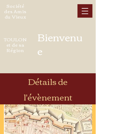
Société
des Amis
du Vieux
Bienvenu
TOULON
et de sa
e
Région
Détails de
l'évènement