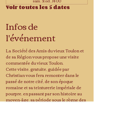
sam. 31 oct., 14:00
Voir toutes les 5 dates
Infos de
l'événement
La Société des Amis du vieux Toulon et 
de sa Région vous propose une visite 
commentée du vieux Toulon.
Cette visite, gratuite, guidée par 
Christian vous fera remonter dans le 
passé de notre cité, de son époque 
romaine et sa teinturerie impériale de 
pourpre, en passant par son histoire au 
moyen-âge, sa période sous le règne des 
comtes de Provence puis son 
agrandissement avec la construction de 
son premier arsenal voulue par Henri IV 
à la fin du XVIe jusqu'à l'arrivée de 
Vauban qui transformera Toulon en y 