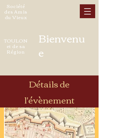
Société
des Amis
du Vieux
Bienvenu
TOULON
et de sa
e
Région
Détails de
l'évènement