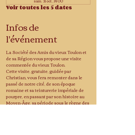
sam. 31 oct., 14:00
Voir toutes les 5 dates
Infos de
l'événement
La Société des Amis du vieux Toulon et 
de sa Région vous propose une visite 
commentée du vieux Toulon.
Cette visite, gratuite, guidée par 
Christian, vous fera remonter dans le 
passé de notre cité, de son époque 
romaine et sa teinturerie impériale de 
pourpre, en passant par son histoire au 
Moyen-Âge, sa période sous le règne des 
comtes de Provence, puis son 
agrandissement avec la construction de 
son premier arsenal, voulue par Henri IV 
à la fin du XVIe, jusqu'à l'arrivée de 
Vauban qui transformera Toulon en y 