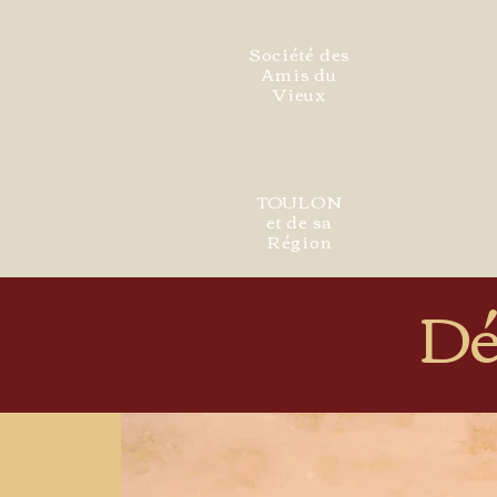
Société des
Amis du
Vieux
TOULON
et de sa
Région
Dé