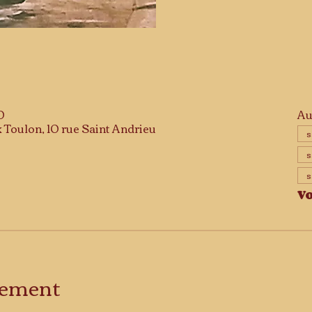
0
Au
Toulon, 10 rue Saint Andrieu
s
s
s
Vo
énement