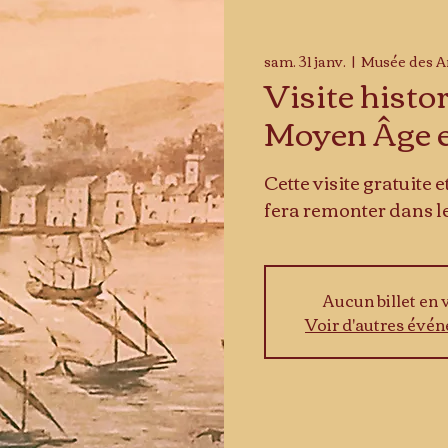
sam. 31 janv.
  |  
Musée des A
Visite histo
Moyen Âge e
Cette visite gratuite
fera remonter dans le
Aucun billet en 
Voir d'autres évé