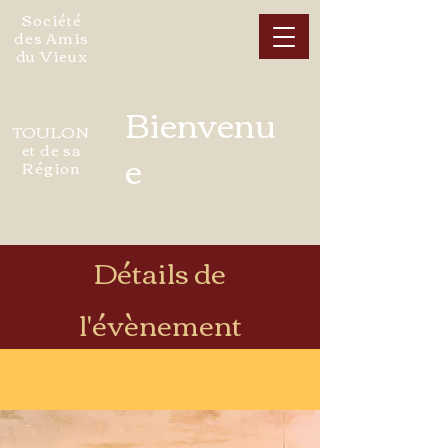
Société
des Amis
du Vieux
Bienvenu
TOULON
et de sa
e
Région
Détails de
l'évènement