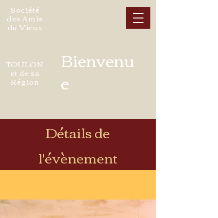
Société
des Amis
du Vieux
Bienvenu
TOULON
et de sa
e
Région
Détails de
l'évènement