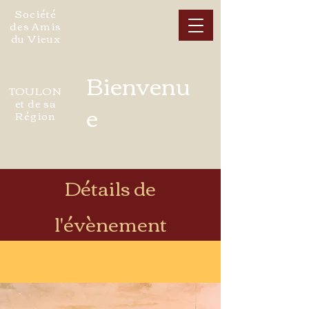
Société
des Amis
du Vieux
Bienvenu
TOULON
et de sa
e
Région
Détails de
l'évènement