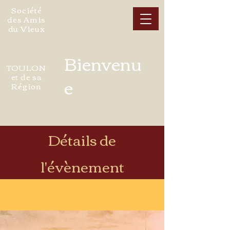
Société
des Amis
du Vieux
Bienvenu
TOULON
et de sa
e
Région
Détails de
l'évènement