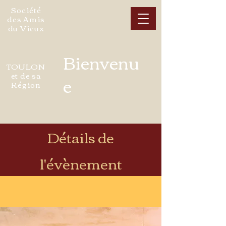
Société
des Amis
du Vieux
Bienvenu
TOULON
et de sa
e
Région
Détails de
l'évènement