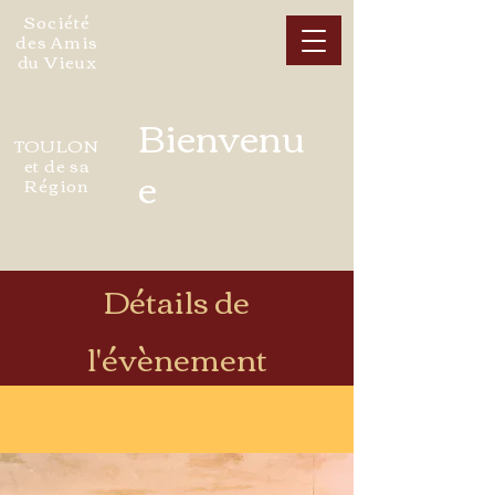
Société
des Amis
du Vieux
Bienvenu
TOULON
et de sa
e
Région
Détails de
l'évènement