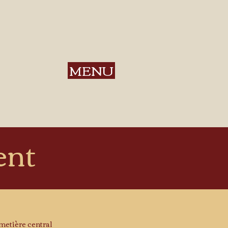
MENU
ent
metière central