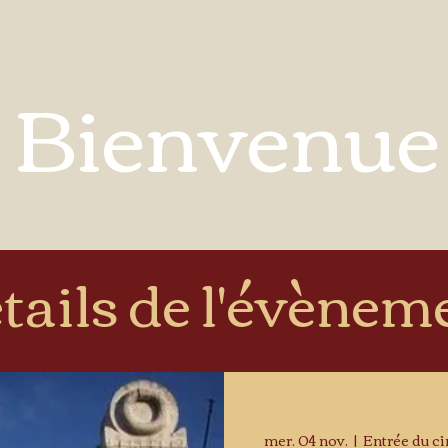
Bienvenue
tails de l'évènem
mer. 04 nov.
  |  
Entrée du ci