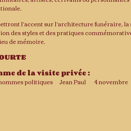
ationale.
ttront l’accent sur l’architecture funéraire, l
on des styles et des pratiques commémoratives
lieu de mémoire.
OURTE
e de la visite privée :
4-Maires & hommes politiques 	Jean Paul 	4 novembre