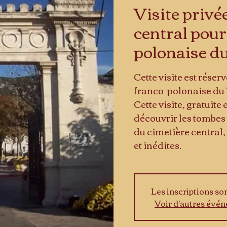
Visite privé
central pour
polonaise d
Cette visite est rése
franco-polonaise du 
Cette visite, gratuite
découvrir les tombes
du cimetière central,
et inédites.
Les inscriptions so
Voir d'autres évé