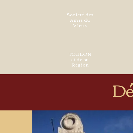
Société des
Amis du
Vieux
TOULON
et de sa
Région
Dé