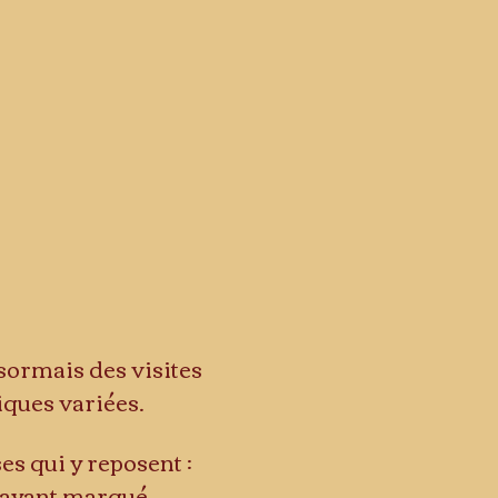
sormais des visites 
iques variées.
s qui y reposent : 
s ayant marqué 