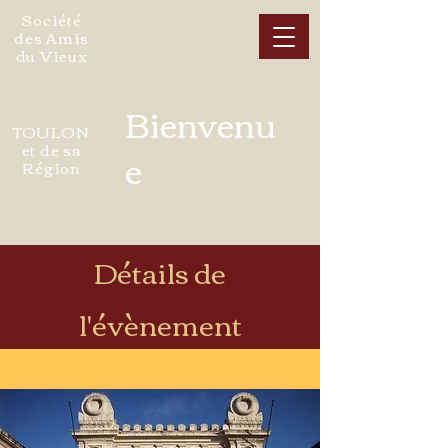
Société
des Amis
du Vieux
Bienvenu
TOULON
et de sa
e
Région
Détails de
l'évènement