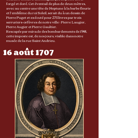
forgé et doré. Cet éventail de plus de deux mètres,
avec au centre une tête de Neptune à la barbe fleurie
et l’emblème du roi Soleil, serait du à un dessin de
Pierre Puget et exécuté pour 275 livres par trois
serruriers-orfèvres de notre ville : Pierre Laugier,
Pierre Augier et Pierre Gaultier.
Rescapée par miracle des bombardements de 1944,
cette imposte est, de nos jours, visible dans notre
musée de la rue Saint Andrieu.
16 août 1707