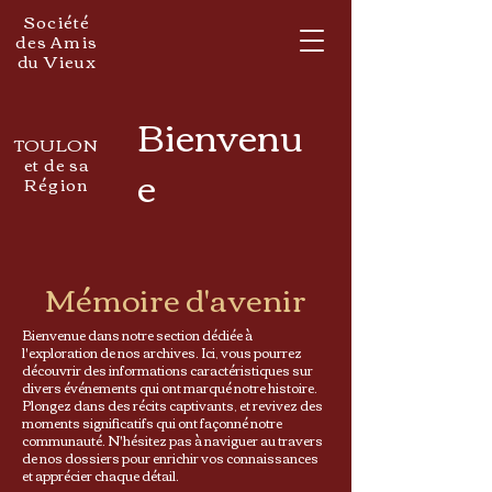
Société
des Amis
du Vieux
Bienvenu
TOULON
et de sa
e
Région
Mémoire d'avenir
Bienvenue dans notre section dédiée à
l'exploration de nos archives. Ici, vous pourrez
découvrir des informations caractéristiques sur
divers événements qui ont marqué notre histoire.
Plongez dans des récits captivants, et revivez des
moments significatifs qui ont façonné notre
communauté. N'hésitez pas à naviguer au travers
de nos dossiers pour enrichir vos connaissances
et apprécier chaque détail.