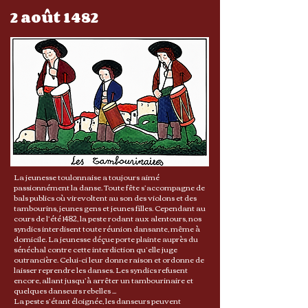
2 août 1482
La jeunesse toulonnaise a toujours aimé
passionnément la danse. Toute fête s’accompagne de
bals publics où virevoltent au son des violons et des
tambourins, jeunes gens et jeunes filles. Cependant au
cours de l’été 1482, la peste rodant aux alentours, nos
syndics interdisent toute réunion dansante, même à
domicile. La jeunesse déçue porte plainte auprès du
sénéchal contre cette interdiction qu’elle juge
outrancière. Celui-ci leur donne raison et ordonne de
laisser reprendre les danses. Les syndics refusent
encore, allant jusqu’à arrêter un tambourinaire et
quelques danseurs rebelles ...
La peste s’étant éloignée, les danseurs peuvent