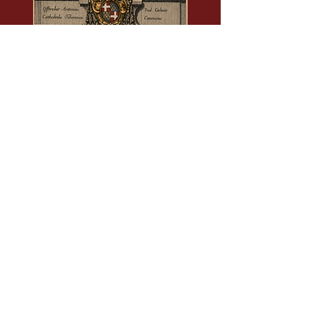
Lors de la guerre de succession d’Espagne, les
troupes du duc de Savoie aidées par une escadre
anglaise font le siège de notre ville. Le
bombardement de la ville par les assiégeants
commence le 15 août. Le 16 au petit matin, une bombe
tombe sur l’évêché (cours Lafayette), soufflant la
chambre, le salon et même le lit où Monseigneur
Chalucet, notre évêque se repose. Par chance il n’est
pas blessé. Il se lève, revêt sa robe de chambre pour
aller à l’église cathédrale rendre grâce à Dieu de
l’avoir préservé. Le marquis de Chalmazel,
commandant la place, arrivant sur les lieux, le
persuade de se retirer dans un lieu de la ville moins
exposé.
Musée d'histoire
10 rue Saint-Andrieu
83000 TOULON
NOUS REJOINDRE
NOUS CONTACTER