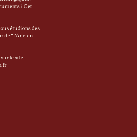
documents ? Cet
 nous étudions des
r de “l’Ancien
ur le site.
.fr