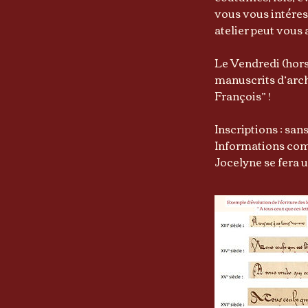
vous vous intéress
atelier peut vous a
Le Vendredi (hors
manuscrits d’arch
François” !
Inscriptions : san
Informations com
Jocelyne se fera u