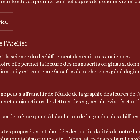
on sur le site, un premier contact auprès de jrenoux.vieuxt
rieu
 l'Atelier
st la science du déchiffrement des écritures anciennes.
stoire elle permet la lecture des manuscrits originaux, donn
ation qui y est contenue (aux fins de recherches généalogiq
e peut s’affranchir de l’étude de la graphie des lettres de l
sons et conjonctions des lettres, des signes abréviatifs et o
 va de même quant à l’évolution de la graphie des chiffres.
xtes proposés, sont abordées les particularités de notre lan
vénements historiques, etc. Vous faites des recherches g