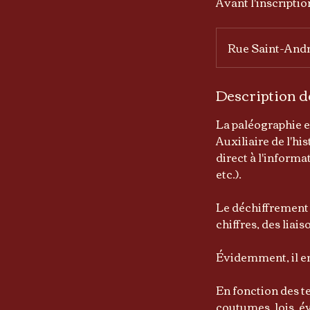
Avant l'inscripti
Rue Saint-And
Description de
La paléographie e
Auxiliaire de l'hi
direct à l'inform
etc.).
Le déchiffrement n
chiffres, des liai
Évidemment, il en
En fonction des te
coutumes, lois, é