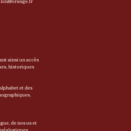
oulon@orange.fr
ant ainsi un accès
ues, historiques
’alphabet et des
rthographiques.
gue, de nos us et
énéalogiques,