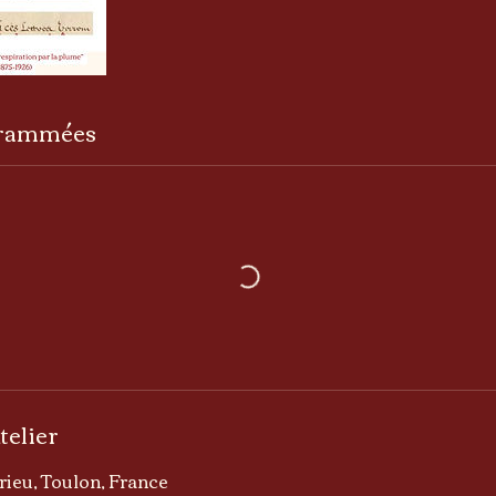
grammées
telier
ieu, Toulon, France