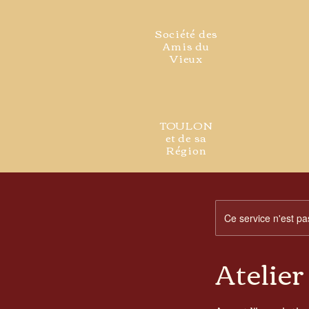
Société des
Amis du
Vieux
TOULON
et de sa
Région
Ce service n'est pa
Atelier