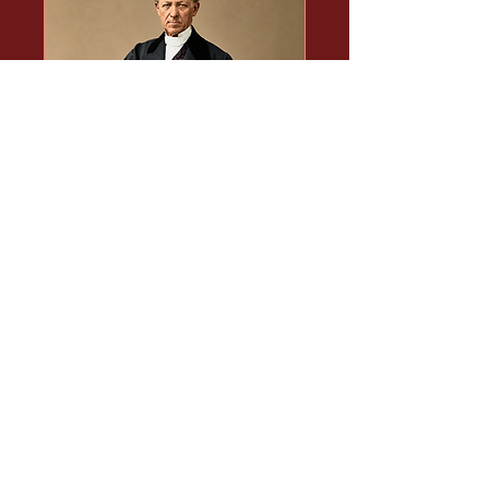
163 jours avant l'événement
Conférence 2701
mar. 19 janv.
Plus d'infos
Réserver une place
Charger plus